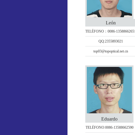
León
TELÉFONO：0086-1358866265
QQ:2355893021
top03@topoptical.net.cn
Eduardo
TELÉFONO:0086-13588662590