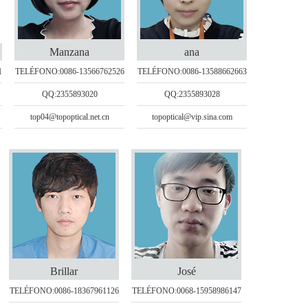
Manzana
ana
1
TELÉFONO:0086-13566762526
TELÉFONO:0086-13588662663
QQ:2355893020
QQ:2355893028
top04@topoptical.net.cn
topoptical@vip.sina.com
Brillar
José
TELÉFONO:0086-18367961126
TELÉFONO:0068-15958986147