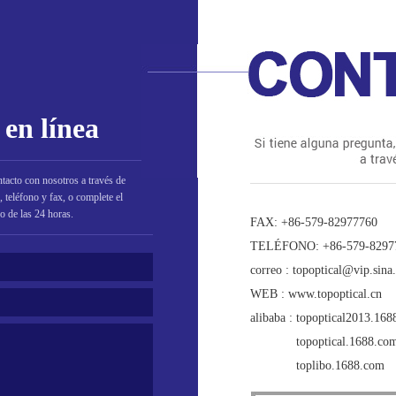
 en línea
tacto con nosotros a través de
o, teléfono y fax, o complete el
o de las 24 horas.
FAX: +86-579-82977760
TELÉFONO: +86-579-829
correo : topoptical@vip.sin
WEB : www.topoptical.cn
alibaba : topoptical2013.16
alibaba :
topoptical.1688.co
alibaba :
toplibo.1688.com