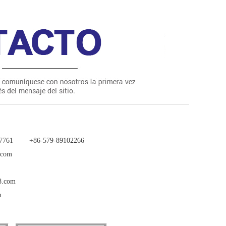
77761 +86-579-89102266
a.com
88.com
m